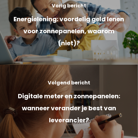
Vorig bericht
Energielening: voordelig geld lenen
voor zonnepanelen, waarom
(niet)?
Volgend bericht
Digitale meter en zonnepanelen:
wanneer verander je best van
leverancier?