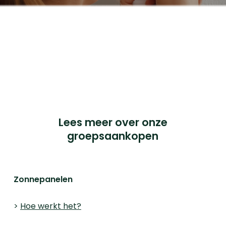
Cookieverklaring
Privacyverklaring
Français BTW nr: 0898.334.123
iChoosr BVBA, Pandstraat 9, bus 103, 1e verdieping,
2000 Antwerpen.
© 2023 iChoosr. All Rights Reserved.
Lees meer over onze
groepsaankopen
Zonnepanelen
>
Hoe werkt het?