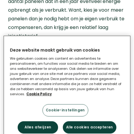
aantal panelen dat in een jaar evenveel energie
opbrengt als je verbruikt. Want, kies je voor meer
panelen dan je nodig hebt om je eigen verbruik te
compenseren, dan krijg je een relatief laag
injectietarief.
Deze website maakt gebruik van cookies
De minimale vergoeding die je hiervoor krijgt,
We gebruiken cookies om content en advertenties te
weegt niet op tegen de investering om meer
personaliseren, om functies voor social media te bieden en om
zonnepanelen te plaatsen. Deze extra
ons websiteverkeer te analyseren. Ook delen we informatie over
jouw gebruik van onze site met onze partners voor social media,
zonnepanelen zouden dus geen interessante
adverteren en analyse. Deze partners kunnen deze gegevens
combineren met andere informatie die je aan ze hebt verstrekt of
investering zijn: je terugverdientijd wordt langer.
die ze hebben verzameld op basis van jouw gebruik van hun
services.
Cookie Policy
Wil je maximaal rendement uit je zonnepanelen?
Kies dan het aantal zonnepanelen dat past bij je
Cookie-instellingen
energieverbruik.
Alles afwijzen
Alle cookies accepteren
Misverstand 2: Hoe hoger het