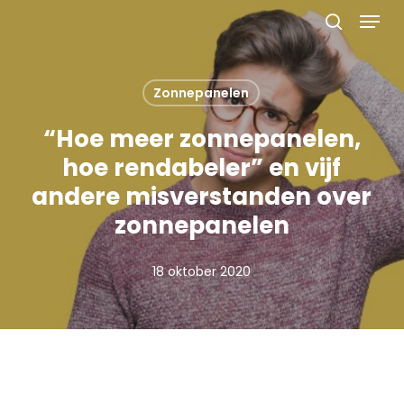
Menu
Skip
to
search
main
content
Zonnepanelen
“Hoe meer zonnepanelen,
hoe rendabeler” en vijf
andere misverstanden over
zonnepanelen
18 oktober 2020