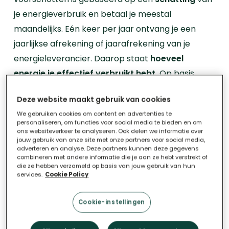
je energieverbruik en betaal je meestal
maandelijks.
Eén keer per jaar ontvang je een
jaarlijkse afrekening of jaarafrekening van je
energieleverancier. Daarop staat
hoeveel
energie je effectief verbruikt hebt.
Op basis
daarvan berekent je leverancier de totale kost en
Deze website maakt gebruik van cookies
trekt daar de betaalde voorschotten van af. Heb
We gebruiken cookies om content en advertenties te
je meer voorschot betaald dan nodig was? Dan
personaliseren, om functies voor social media te bieden en om
ons websiteverkeer te analyseren. Ook delen we informatie over
krijg je het verschil terugbetaald. Omgekeerd kan
jouw gebruik van onze site met onze partners voor social media,
ook: betaalde je te weinig voorschotten, dan
adverteren en analyse. Deze partners kunnen deze gegevens
combineren met andere informatie die je aan ze hebt verstrekt of
moet je bijbetalen.
die ze hebben verzameld op basis van jouw gebruik van hun
services.
Cookie Policy
Hoe wordt het bedrag van je
Cookie-instellingen
voorschotfactuur bepaald?
Je weet vooraf natuurlijk niet hoeveel energie je