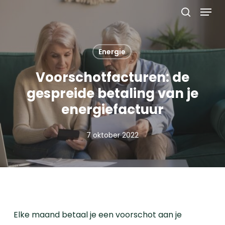
Menu
Skip
to
search
main
content
Energie
Voorschotfacturen: de
gespreide betaling van je
energiefactuur
7 oktober 2022
Elke maand betaal je een voorschot aan je