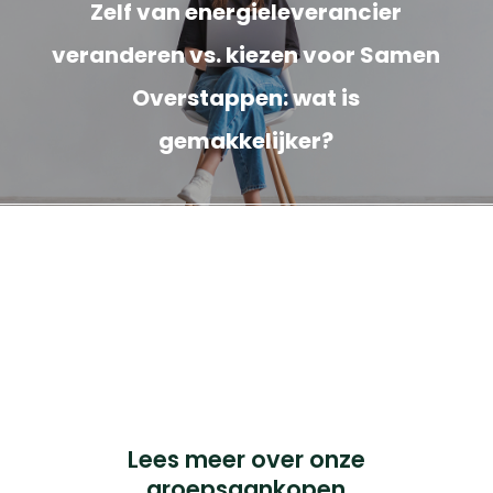
Zelf van energieleverancier
veranderen vs. kiezen voor Samen
Overstappen: wat is
gemakkelijker?
Cookieverklaring
Privacyverklaring
Français BTW nr: 0898.334.123
iChoosr BVBA, Pandstraat 9, bus 103, 1e verdieping,
2000 Antwerpen.
© 2023 iChoosr. All Rights Reserved.
Lees meer over onze
groepsaankopen