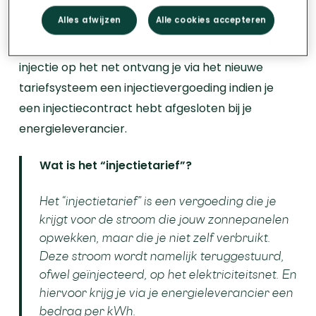
je beschikt over zonnepanelen registreert de
Alles afwijzen
Alle cookies accepteren
digitale meter ook je injectie, de groene stroom
die je terug op het elektriciteitsnet zet. Voor je
injectie op het net ontvang je via het nieuwe
tariefsysteem een injectievergoeding indien je
een injectiecontract hebt afgesloten bij je
energieleverancier.
Wat is het “injectietarief”?
Het “injectietarief” is een vergoeding die je
krijgt voor de stroom die jouw zonnepanelen
opwekken, maar die je niet zelf verbruikt.
Deze stroom wordt namelijk teruggestuurd,
ofwel geïnjecteerd, op het elektriciteitsnet. En
hiervoor krijg je via je energieleverancier een
bedrag per kWh.