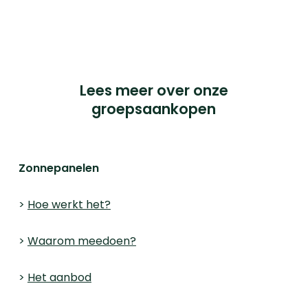
2000 Antwerpen.
© 2023 iChoosr. All Rights Reserved.
Lees meer over onze
groepsaankopen
Zonnepanelen
>
Hoe werkt het?
>
Waarom meedoen?
>
Het aanbod