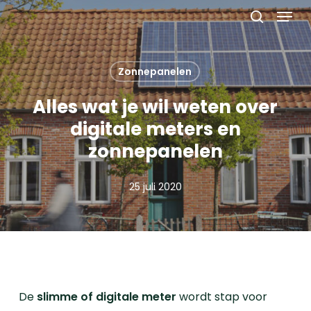
Menu
Skip
to
search
main
content
Zonnepanelen
Alles wat je wil weten over
digitale meters en
zonnepanelen
25 juli 2020
De
slimme of digitale meter
wordt stap voor