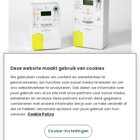
Deze website maakt gebruik van cookies
We gebruiken cookies om content en advertenties te
Het belangrijkste uiterlijk verschil is dat het
personaliseren, om functies voor social media te bieden en om
klassieke telwerk wordt vervangen door een
ons websiteverkeer te analyseren. Ook delen we informatie over
jouw gebruik van onze site met onze partners voor social media,
elektronisch display. Door de toegevoegde
adverteren en analyse. Deze partners kunnen deze gegevens
combineren met andere informatie die je aan ze hebt verstrekt of
communicatietechnologie, kan deze meter zowel
die ze hebben verzameld op basis van jouw gebruik van hun
services.
Cookie Policy
informatie versturen als ontvangen. De digitale
meter draait niet terug, maar registreert digitaal
Cookie-instellingen
hoeveel elektriciteit en/of gas je verbruikt. Indien