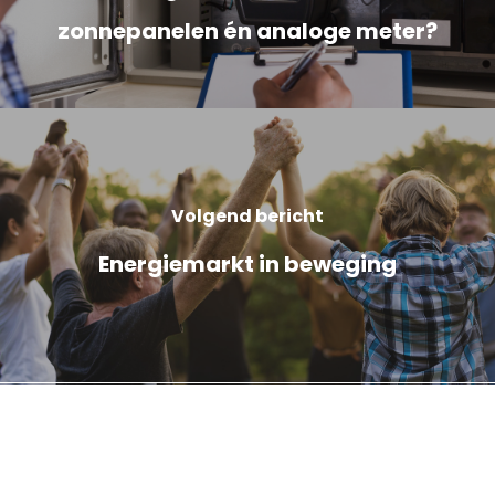
zonnepanelen én analoge meter?
Volgend bericht
Energiemarkt in beweging
Cookieverklaring
Privacyverklaring
Français BTW nr: 0898.334.123
iChoosr BVBA, Pandstraat 9, bus 103, 1e verdieping,