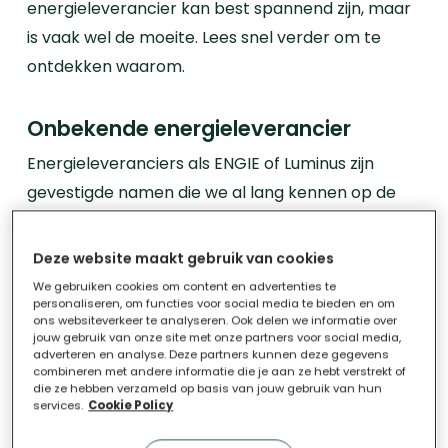
energieleverancier kan best spannend zijn, maar
is vaak wel de moeite. Lees snel verder om te
ontdekken waarom.
Onbekende energieleverancier
Energieleveranciers als ENGIE of Luminus zijn
gevestigde namen die we al lang kennen op de
Vlaamse energiemarkt. Naast zulke grote
bedrijven zijn er ook een aantal kleinere en
Deze website maakt gebruik van cookies
minder bekende energieleveranciers actief.
We gebruiken cookies om content en advertenties te
personaliseren, om functies voor social media te bieden en om
Vraag jij je soms af of
overstappen naar een
ons websiteverkeer te analyseren. Ook delen we informatie over
kleinere of onbekende leverancier
interessant
jouw gebruik van onze site met onze partners voor social media,
adverteren en analyse. Deze partners kunnen deze gegevens
kan zijn? In deze blog lichten we toe waarom dat
combineren met andere informatie die je aan ze hebt verstrekt of
die ze hebben verzameld op basis van jouw gebruik van hun
een prima idee
is.
services.
Cookie Policy