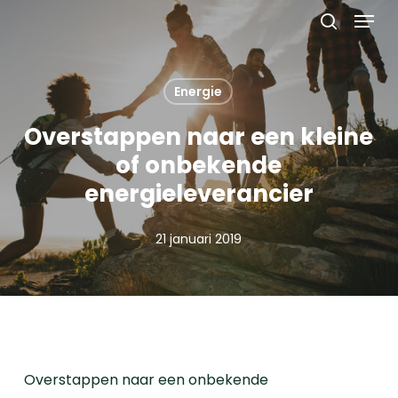
Menu
Skip
to
search
main
content
Energie
Overstappen naar een kleine
of onbekende
energieleverancier
21 januari 2019
Overstappen naar een onbekende