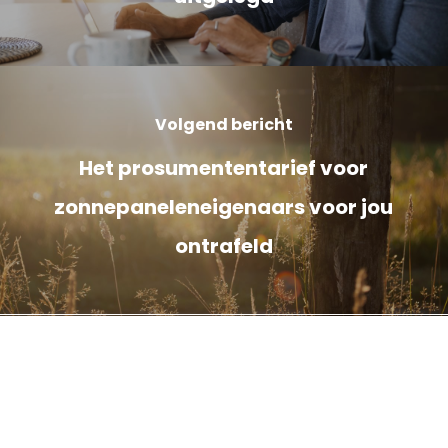
Volgend bericht
Het prosumententarief voor
zonnepaneleneigenaars voor jou
ontrafeld
Cookieverklaring
Privacyverklaring
Français BTW nr: 0898.334.123
iChoosr BVBA, Pandstraat 9, bus 103, 1e verdieping,
2000 Antwerpen.