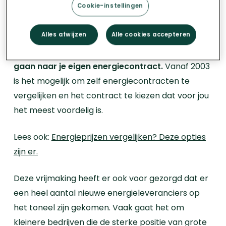
Vrijmaking van de energiemarkt
Cookie-instellingen
In 2003 is de
Vlaamse energiemarkt
Alles afwijzen
Alle cookies accepteren
vrijgemaakt.
Die vrijmaking betekent dat jij als
energieklant
de vrijheid krijgt om op zoek te
gaan naar je eigen energiecontract.
Vanaf 2003
is het mogelijk om zelf energiecontracten te
vergelijken en het contract te kiezen dat voor jou
het meest voordelig is.
Lees ook:
Energieprijzen vergelijken? Deze opties
zijn er.
Deze vrijmaking heeft er ook voor gezorgd dat er
een heel aantal nieuwe energieleveranciers op
het toneel zijn gekomen. Vaak gaat het om
kleinere bedrijven die de sterke positie van grote