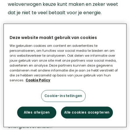
weloverwogen keuze kunt maken en zeker weet
dat je niet te veel betaalt voor je energie.
Scenario 1
Deze website maakt gebruik van cookies
Hoe vaste energietarieven vergelijken met
We gebruiken cookies om content en advertenties te
elkaar?
personaliseren, om functies voor social media te bieden en om
ons websiteverkeer te analyseren. Ook delen we informatie over
Voor energiecontracten met
vaste tarieven
is
jouw gebruik van onze site met onze partners voor social media,
adverteren en analyse. Deze partners kunnen deze gegevens
vergelijken relatief eenvoudig. Je kijkt naar de
combineren met andere informatie die je aan ze hebt verstrekt of
tariefkaarten van de energieleverancier en
die ze hebben verzameld op basis van jouw gebruik van hun
services.
Cookie Policy
vergelijkt de prijs per kWh elektriciteit of gas.
Bij
een vast contract staat de eenheidsprijs namelijk
Cookie-instellingen
vast voor de volledige contractperiode. Wanneer
de energiemarkten stijgen of dalen, heeft dit geen
Alles afwijzen
Alle cookies accepteren
effect op de prijs die je hebt afgesloten met je
energieleverancier.