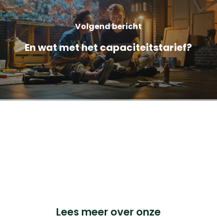
Volgend bericht
En wat met het capaciteitstarief?
Cookieverklaring
Privacyverklaring
Français BTW nr: 0898.334.123
iChoosr BVBA, Pandstraat 9, bus 103, 1e verdieping,
2000 Antwerpen.
© 2023 iChoosr. All Rights Reserved.
Lees meer over onze