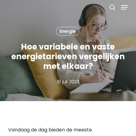
Menu
Skip
to
search
main
content
Energie
Hoe variabele en vaste
energietarieven vergelijken
met elkaar?
10 juli 2023
Vandaag de dag bieden de meeste