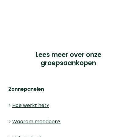
Français BTW nr: 0898.334.123
iChoosr BVBA, Pandstraat 9, bus 103, 1e verdieping,
2000 Antwerpen.
© 2023 iChoosr. All Rights Reserved.
Lees meer over onze
groepsaankopen
Zonnepanelen
>
Hoe werkt het?
>
Waarom meedoen?