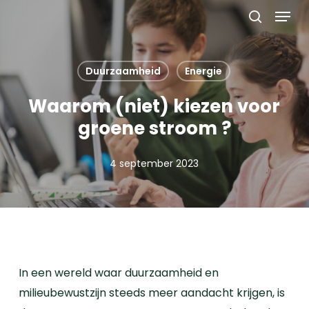
Menu
Skip
to
search
main
content
Duurzaamheid
Energie
Waarom (niet) kiezen voor
groene stroom ?
4 september 2023
In een wereld waar duurzaamheid en
milieubewustzijn steeds meer aandacht krijgen, is