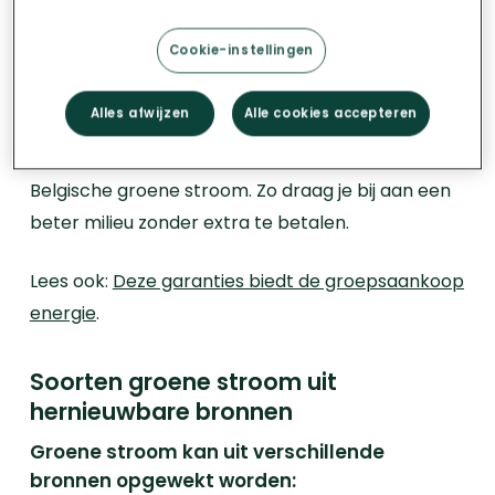
energie?
Cookie-instellingen
Nee! Enkele energieleveranciers rekenen extra
kosten aan voor het leveren van groene energie,
Alles afwijzen
Alle cookies accepteren
maar via de
groepsaankoop energie
kan je een
voordelig energiecontract afsluiten met 100%
Belgische groene stroom. Zo draag je bij aan een
beter milieu zonder extra te betalen.
Lees ook:
Deze garanties biedt de groepsaankoop
energie
.
Soorten groene stroom uit
hernieuwbare bronnen
Groene stroom kan uit verschillende
bronnen opgewekt worden: