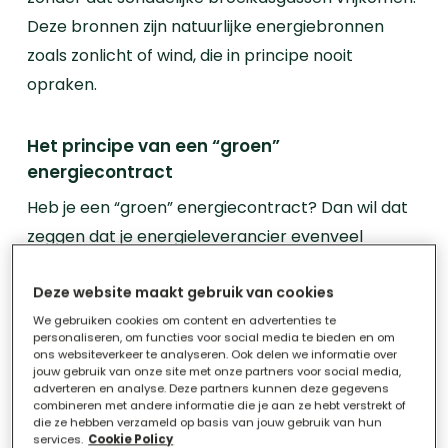
Deze bronnen zijn natuurlijke energiebronnen
zoals zonlicht of wind, die in principe nooit
opraken.
Het principe van een “groen”
energiecontract
Heb je een “groen” energiecontract? Dan wil dat
zeggen
dat je energieleverancier evenveel
groene stroom opwekt of aankoopt als de
Deze website maakt gebruik van cookies
hoeveelheid elektriciteit die jij verbruikt.
De
Vlaamse energiewaakhond VNR (eerder gekend
We gebruiken cookies om content en advertenties te
personaliseren, om functies voor social media te bieden en om
als VREG) houdt toezicht op deze praktijk. Je kan
ons websiteverkeer te analyseren. Ook delen we informatie over
jouw gebruik van onze site met onze partners voor social media,
dit ook zelf nakijken via de
VNR-Groencheck
.
adverteren en analyse. Deze partners kunnen deze gegevens
combineren met andere informatie die je aan ze hebt verstrekt of
die ze hebben verzameld op basis van jouw gebruik van hun
Is groene stroom duurder dan andere
services.
Cookie Policy