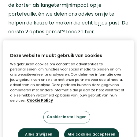
de korte- als langetermijnimpact op je
portefeuille, én we delen ons advies om je te
helpen de keuze te maken die echt bij jou past. De
eerste 2 opties gemist? Lees ze
hier
.
Optie 3: “Gratis” zonnepanelen
Deze website maakt gebruik van cookies
Naast het kopen of huren van zonnepanelen zie je
We gebruiken cookies om content en advertenties te
soms ook reclame voor ‘gratis’ zonnepanelen.
personaliseren, om functies voor social media te bieden en om
ons websiteverkeer te analyseren. Ook delen we informatie over
Hier gaat het om zonnepanelen die zonder extra
jouw gebruik van onze site met onze partners voor social media,
adverteren en analyse. Deze partners kunnen deze gegevens
kosten of huur op je dak worden geïnstalleerd,
combineren met andere informatie die je aan ze hebt verstrekt of
die ze hebben verzameld op basis van jouw gebruik van hun
maar waarvan de opbrengsten naar de eigenaar
services.
Cookie Policy
gaan. Dit type zonnepanelen wordt momenteel
vooral geplaatst op sociale huurwoningen.
Cookie-instellingen
Kosteloze installatie van je
Alles afwijzen
Alle cookies accepteren