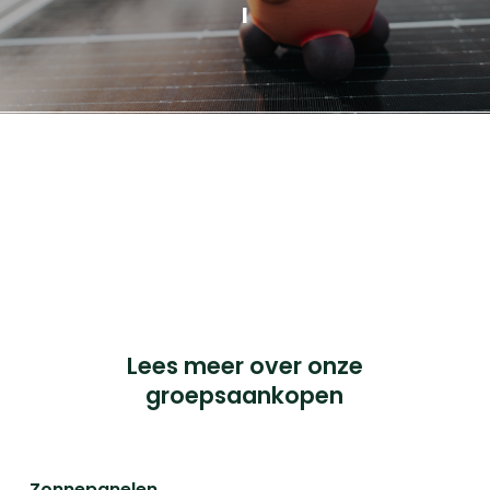
I
Cookieverklaring
Privacyverklaring
Français BTW nr: 0898.334.123
iChoosr BVBA, Pandstraat 9, bus 103, 1e verdieping,
2000 Antwerpen.
© 2023 iChoosr. All Rights Reserved.
Lees meer over onze
groepsaankopen
Zonnepanelen