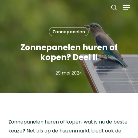
Menu
Skip
to
search
main
content
Zonnepanelen
Zonnepanelen huren of
kopen? Deel II
29 mei 2024
Zonnepanelen huren of kopen, wat is nu de beste
keuze? Net als op de huizenmarkt biedt ook de