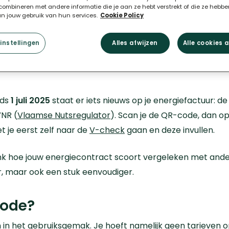
ombineren met andere informatie die je aan ze hebt verstrekt of die ze hebb
an jouw gebruik van hun services.
Cookie Policy
instellingen
Alles afwijzen
Alle cookies 
nds
1 juli 2025
staat er iets nieuws op je energiefactuur: d
VNR (
Vlaamse Nutsregulator
).
Scan je de QR-code, dan 
 je eerst zelf naar de
V-check
gaan en deze invullen.
k hoe jouw energiecontract scoort vergeleken met ande
er, maar ook een stuk eenvoudiger.
code?
in het gebruiksgemak. Je hoeft namelijk geen tarieven op 