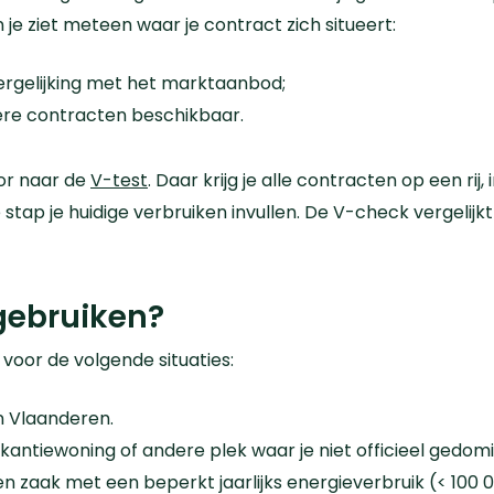
n je ziet meteen waar je contract zich situeert:
vergelijking met het marktaanbod;
gere contracten beschikbaar.
oor naar de
V-test
. Daar krijg je alle contracten op een rij
e stap je huidige verbruiken invullen. De V-check vergelij
gebruiken?
 voor de volgende situaties:
n Vlaanderen.
kantiewoning of andere plek waar je niet officieel gedomi
n zaak met een beperkt jaarlijks energieverbruik (< 100 0