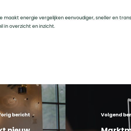
maakt energie vergelijken eenvoudiger, sneller en trans
l in overzicht en inzicht.
orig bericht
Volgend ber
kt nieuw
Marktmo