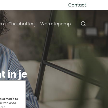
Contact
search
en
Thuisbatterij
Warmtepomp
 in je
cial media te
uik van onze
deze