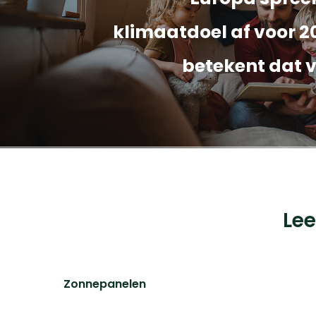
klimaatdoel af voor 2
betekent dat v
Cookieverklaring
Privacyverklaring
Fran
BVBA, Pandstraat 9, bus 103, 1e verdieping, 2000
Le
Zonnepanelen