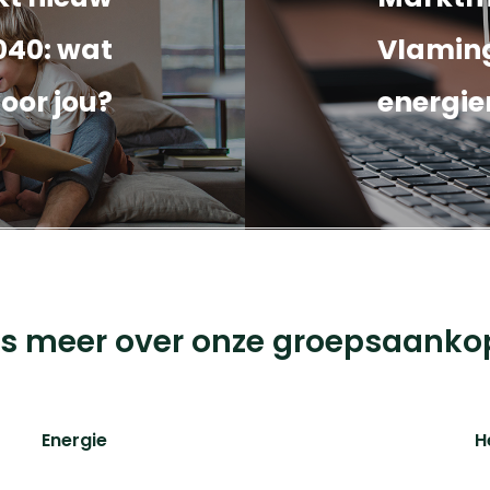
040: wat
Vlamin
oor jou?
energi
çais BTW nr: 0898.334.123 iChoosr
 Antwerpen.
es meer over onze groepsaanko
Energie
H