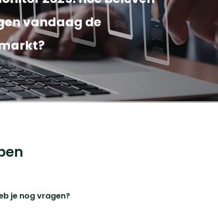
gen vandaag de
emarkt?
© 2023 iChoosr. All Rights Reserved.
pen
eb je nog vragen?