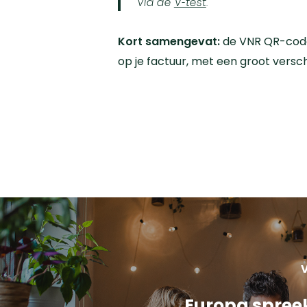
via de
V-test
.
Kort samengevat:
de VNR QR-code 
op je factuur, met een groot verschi
V
Europa spree