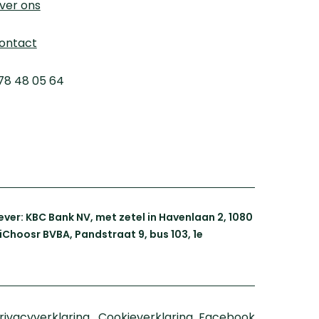
ver ons
ontact
78 48 05 64
er: KBC Bank NV, met zetel in Havenlaan 2, 1080
iChoosr BVBA, Pandstraat 9, bus 103, 1e
rivacyverklaring
Cookieverklaring
Facebook