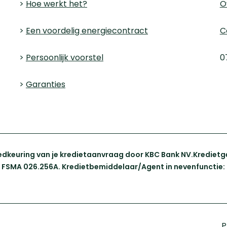
>
Hoe werkt het?
O
>
Een voordelig energiecontract
C
>
Persoonlijk voorstel
0
>
Garanties
dkeuring van je kredietaanvraag door KBC Bank NV.Kredietgev
l, FSMA 026.256A. Kredietbemiddelaar/Agent in nevenfunctie: 
P