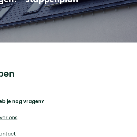
© 2023 iChoosr. All Rights Reserved.
pen
eb je nog vragen?
ver ons
ontact