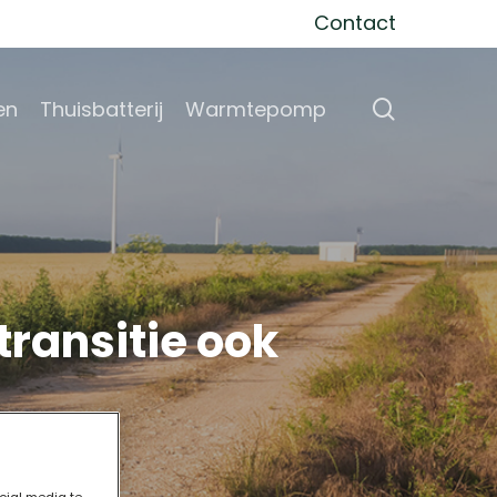
Contact
search
en
Thuisbatterij
Warmtepomp
ransitie ook