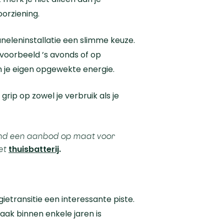
orziening.
neleninstallatie een slimme keuze.
jvoorbeeld ’s avonds of op
 je eigen opgewekte energie.
grip op zowel je verbruik als je
vend een aanbod op maat voor
met
thuisbatterij
.
etransitie een interessante piste.
ak binnen enkele jaren is