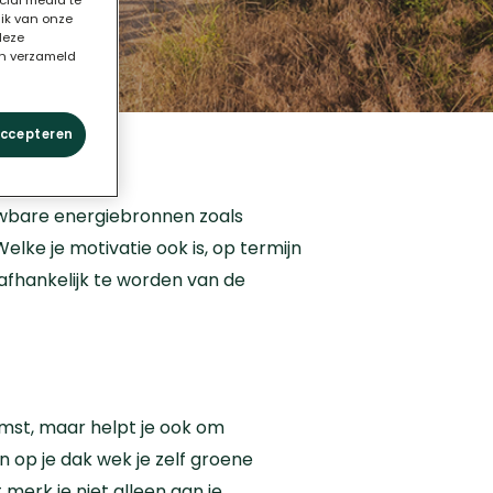
cial media te
uik van onze
deze
en verzameld
accepteren
euwbare energiebronnen zoals
 Welke je motivatie ook is, op termijn
nafhankelijk te worden van de
mst, maar helpt je ook om
op je dak wek je zelf groene
merk je niet alleen aan je