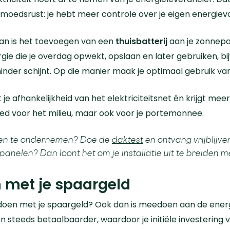
moedsrust: je hebt meer controle over je eigen energievo
Dan is het toevoegen van een
thuisbatterij
aan je zonnepa
gie die je overdag opwekt, opslaan en later gebruiken, bi
der schijnt. Op die manier maak je optimaal gebruik van
 afhankelijkheid van het elektriciteitsnet én krijgt meer 
goed voor het milieu, maar ook voor je portemonnee.
ppen te ondernemen? Doe de
daktest
en ontvang vrijblij
anelen? Dan loont het om je installatie uit te breiden 
 met je spaargeld
 doen met je spaargeld? Ook dan is meedoen aan de energi
teeds betaalbaarder, waardoor je initiële investering va