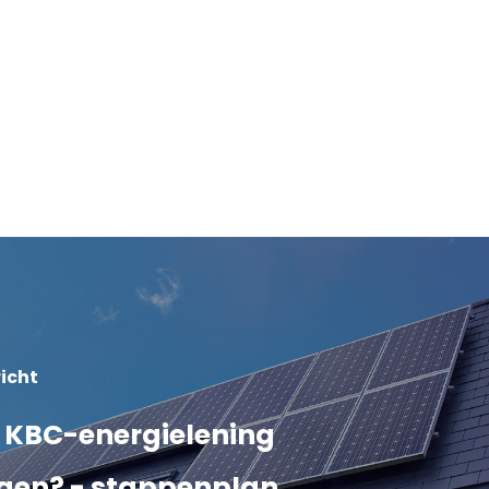
icht
 KBC-energielening
gen? - stappenplan