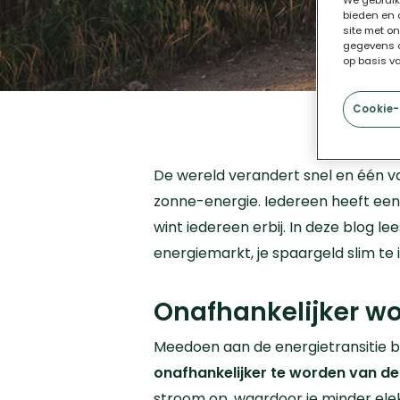
We gebruik
bieden en 
site met o
gegevens c
op basis v
Cookie-
De wereld verandert snel en één v
zonne-energie. Iedereen heeft ee
wint iedereen erbij.
In deze blog le
energiemarkt, je spaargeld slim te
Onafhankelijker w
Meedoen aan de energietransitie b
onafhankelijker te worden van d
stroom op, waardoor je minder elekt