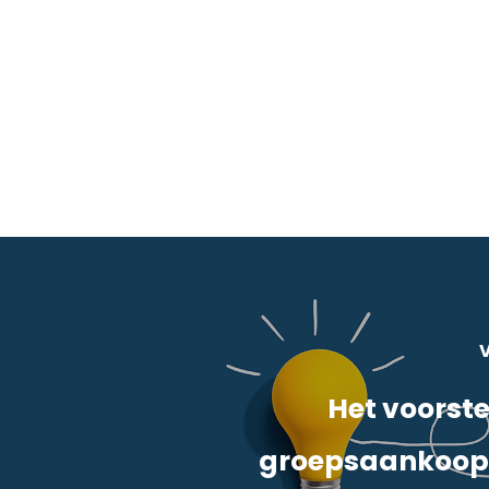
V
Het voorste
groepsaankoop 