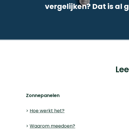
vergelijken? Dat is al
Cookieverklaring
Privacyverklaring
Fran
BVBA, Pandstraat 9, bus 103, 1e verdieping, 2000
Le
Zonnepanelen
>
Hoe werkt het?
>
Waarom meedoen?