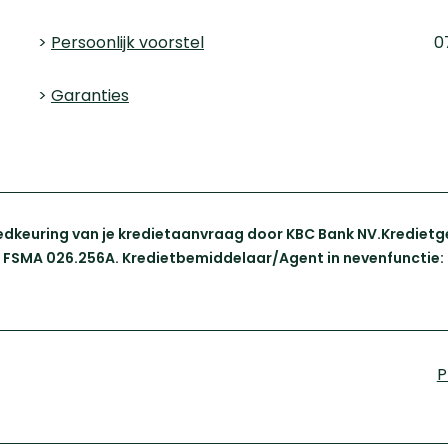
>
Persoonlijk voorstel
0
>
Garanties
dkeuring van je kredietaanvraag door KBC Bank NV.Kredietgev
l, FSMA 026.256A. Kredietbemiddelaar/Agent in nevenfunctie: 
P