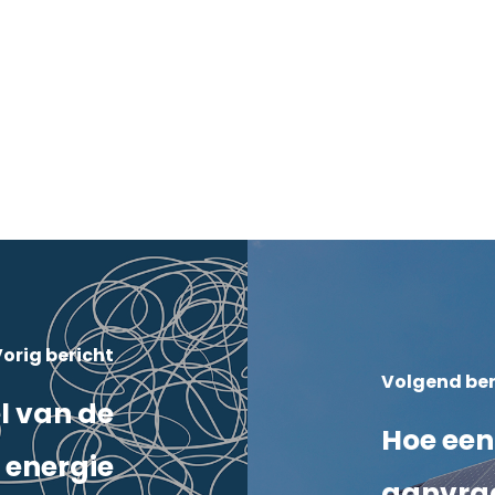
orig bericht
Volgend ber
l van de
Hoe een
energie
aanvra