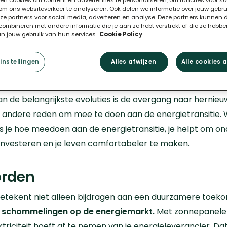
en cookies om content en advertenties te personaliseren, om functies voor so
om ons websiteverkeer te analyseren. Ook delen we informatie over jouw gebr
nze partners voor social media, adverteren en analyse. Deze partners kunnen 
ombineren met andere informatie die je aan ze hebt verstrekt of die ze hebb
an jouw gebruik van hun services.
Cookie Policy
instellingen
Alles afwijzen
Alle cookies 
an de belangrijkste evoluties is de overgang naar herni
n andere reden om mee te doen aan de
energietransitie
.
es je hoe meedoen aan de energietransitie, je helpt om o
 investeren en je leven comfortabeler te maken.
orden
etekent niet alleen bijdragen aan een duurzamere toeko
e schommelingen op de energiemarkt.
Met zonnepanelen 
riciteit hoeft af te nemen van je energieleverancier. Dat 