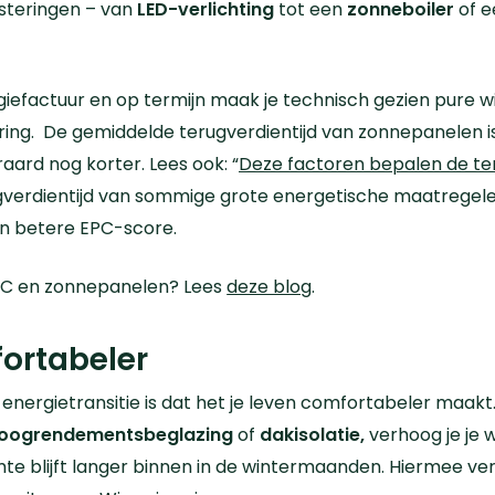
esteringen – van
LED-verlichting
tot een
zonneboiler
of 
giefactuur en op termijn maak je technisch gezien pure 
ring.
De gemiddelde terugverdientijd van zonnepanelen is 
raard nog korter.
Lees ook: “
Deze factoren bepalen de ter
verdientijd van sommige grote energetische maatregelen
een betere EPC-score.
PC en zonnepanelen? Lees
deze blog
.
ortabeler
nergietransitie is dat het je leven comfortabeler maak
oogrendementsbeglazing
of
dakisolatie,
verhoog je je 
mte blijft langer binnen in de wintermaanden. Hiermee ve