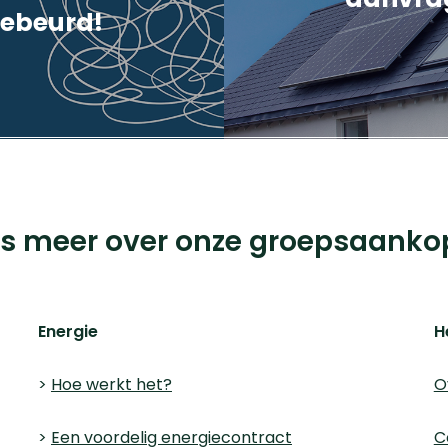
 gebeurd!
çais BTW nr: 0898.334.123 iChoosr
 Antwerpen.
es meer over onze groepsaanko
Energie
H
>
Hoe werkt het?
O
>
Een voordelig energiecontract
C