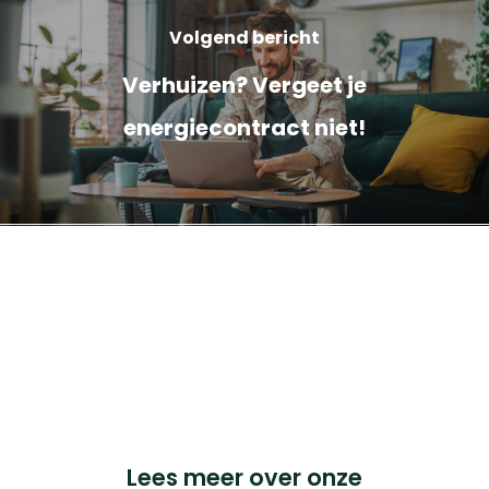
Volgend bericht
Verhuizen? Vergeet je
energiecontract niet!
Cookieverklaring
Privacyverklaring
Français BTW nr: 0898.334.123
iChoosr BVBA, Pandstraat 9, bus 103, 1e verdieping,
2000 Antwerpen.
© 2023 iChoosr. All Rights Reserved.
Lees meer over onze