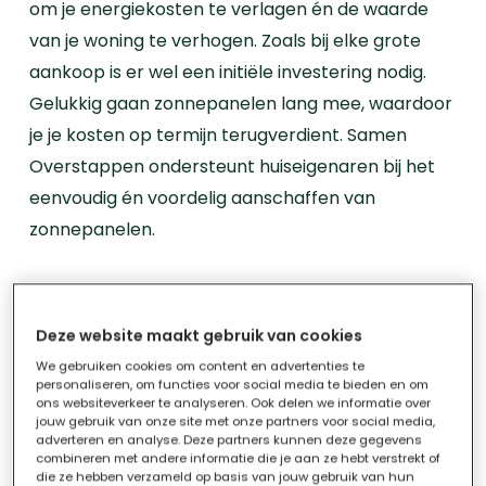
om je energiekosten te verlagen én de waarde
van je woning te verhogen. Zoals bij elke grote
aankoop is er wel een initiële investering nodig.
Gelukkig gaan zonnepanelen lang mee, waardoor
je je kosten op termijn terugverdient. Samen
Overstappen ondersteunt huiseigenaren bij het
eenvoudig én voordelig aanschaffen van
zonnepanelen.
De grote vraag: wat is de gemiddelde
levensduur van een zonnepaneel?
Deze website maakt gebruik van cookies
Zoals eerder vermeld, zijn zonnepanelen gemaakt
We gebruiken cookies om content en advertenties te
personaliseren, om functies voor social media te bieden en om
om lang mee te gaan. Vaak zelfs langer dan de
ons websiteverkeer te analyseren. Ook delen we informatie over
jouw gebruik van onze site met onze partners voor social media,
meeste andere systemen in je woning, zoals je
adverteren en analyse. Deze partners kunnen deze gegevens
verwarmingsinstallatie, boiler, koelkast of zelfs je
combineren met andere informatie die je aan ze hebt verstrekt of
die ze hebben verzameld op basis van jouw gebruik van hun