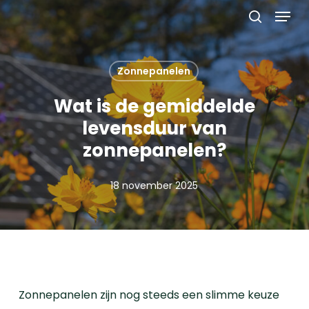
Menu
Skip
to
search
main
content
Zonnepanelen
Wat is de gemiddelde
levensduur van
zonnepanelen?
18 november 2025
Zonnepanelen zijn nog steeds een slimme keuze