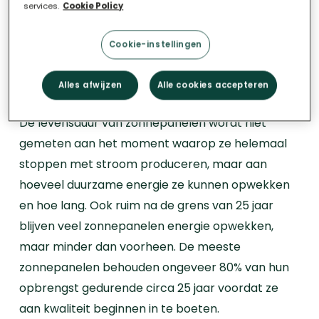
dak!
De
gemiddelde levensduur
van
services.
Cookie Policy
zonnepanelen
is zo’n 25 jaar. Sommige modellen
kunnen zelfs nog langer meegaan. Zonnepanelen
Cookie-instellingen
wekken doorgaans zo’n dertig jaar lang
elektriciteit op.
Alles afwijzen
Alle cookies accepteren
De levensduur van zonnepanelen wordt niet
gemeten aan het moment waarop ze helemaal
stoppen met stroom produceren, maar aan
hoeveel duurzame energie ze kunnen opwekken
en hoe lang. Ook ruim na de grens van 25 jaar
blijven veel zonnepanelen energie opwekken,
maar minder dan voorheen. De meeste
zonnepanelen behouden ongeveer 80% van hun
opbrengst gedurende circa 25 jaar voordat ze
aan kwaliteit beginnen in te boeten.