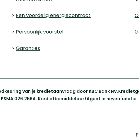
>
Een voordelig energiecontract
C
>
Persoonlijk voorstel
0
>
Garanties
dkeuring van je kredietaanvraag door KBC Bank NV.Kredietgev
l, FSMA 026.256A. Kredietbemiddelaar/Agent in nevenfunctie: 
P