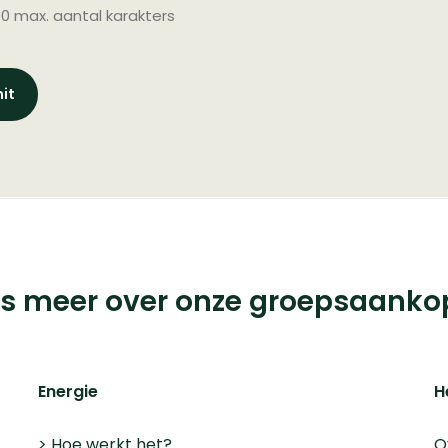
00 max. aantal karakters
çais BTW nr: 0898.334.123 iChoosr
 Antwerpen.
es meer over onze groepsaanko
Energie
H
>
Hoe werkt het?
O