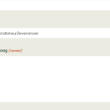
raag
(Vereist)