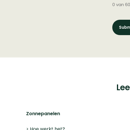
0 van 6
Cookieverklaring
Privacyverklaring
Fran
BVBA, Pandstraat 9, bus 103, 1e verdieping, 2000
Le
Zonnepanelen
>
Hoe werkt het?