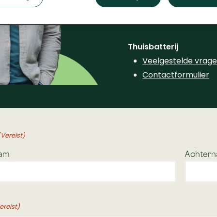
Contactformulier
Thuisbatterij
Veelgestelde vrag
Contactformulier
(Vereist)
am
Achter
ereist)