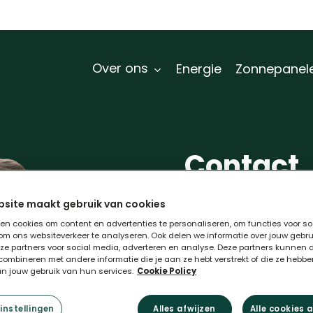
Over ons
Energie
Zonnepanel
Contact
Heb je vragen? N
site maakt gebruik van cookies
onze gespecialise
en cookies om content en advertenties te personaliseren, om functies voor so
om ons websiteverkeer te analyseren. Ook delen we informatie over jouw gebr
nze partners voor social media, adverteren en analyse. Deze partners kunnen 
ombineren met andere informatie die je aan ze hebt verstrekt of die ze hebb
Zonnepanelen
an jouw gebruik van hun services.
Cookie Policy
Veelgestelde vrag
instellingen
Alles afwijzen
Alle cookies 