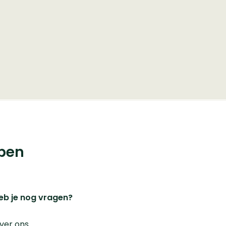
© 2023 iChoosr. All Rights Reserved.
pen
eb je nog vragen?
ver ons