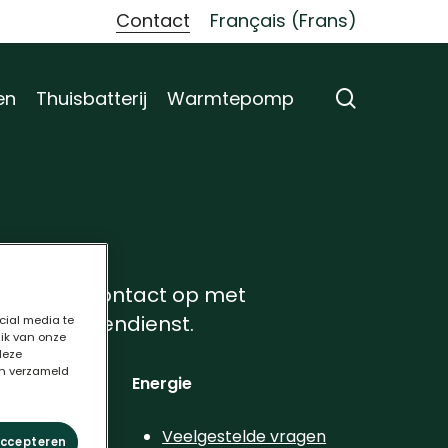
Contact
Français
(
Frans
)
search
en
Thuisbatterij
Warmtepomp
eem dan contact op met
erde klantendienst.
cial media te
uik van onze
deze
en verzameld
Energie
en
Veelgestelde vragen
accepteren