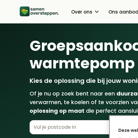
Over ons
Ons aanbo
Over ons
Warmtepomp
Blogs
Groepsaanko
Hoe werkt Samen Overstappen?
Zonnepanelen
warmtepomp
Thuisbatterij
Groene energie
Kies de oplossing die bij jouw won
Of je nu op zoek bent naar een
duurza
verwarmen, te koelen of te voorzien v
oplossing op maat
die perfect aanslui
Deze web