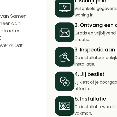
1. Schrijf je in
Vul enkele gegevens 
woning in.
n van Samen
meer dan
2. Ontvang een
ontracten
Gratis en vrijblijvend
0
situatie.
kwerk? Dat
3. Inspectie aan
De installateur beki
installatie.
4. Jij beslist
Jij kiest of je doorga
offerte.
5. Installatie
De installatie wordt
vakman.