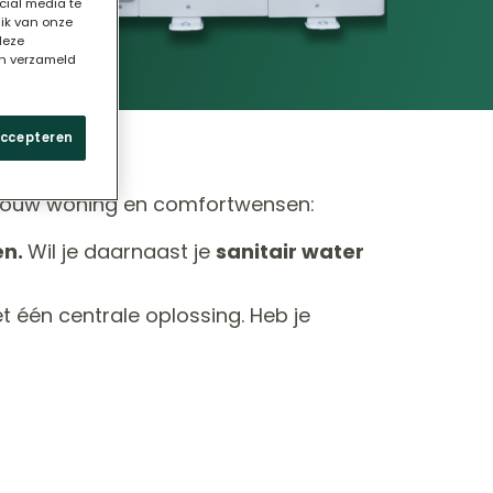
cial media te
uik van onze
deze
en verzameld
accepteren
jouw woning en comfortwensen:
en.
Wil je daarnaast je
sanitair water
 één centrale oplossing. Heb je