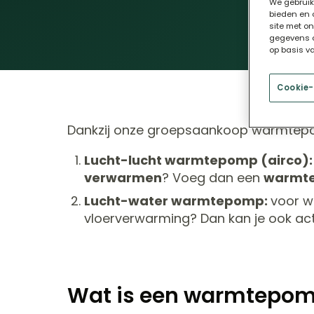
We gebruik
bieden en 
site met o
gegevens c
op basis v
Cookie-
Dankzij onze groepsaankoop warmtepo
Lucht-lucht warmtepomp (airco)
verwarmen
? Voeg dan een
warmte
Lucht-water warmtepomp:
voor wi
vloerverwarming? Dan kan je ook acti
Wat is een warmtepo