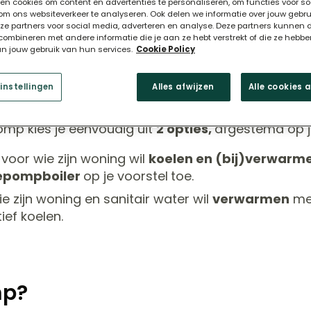
en cookies om content en advertenties te personaliseren, om functies voor so
om ons websiteverkeer te analyseren. Ook delen we informatie over jouw gebr
nze partners voor social media, adverteren en analyse. Deze partners kunnen 
ombineren met andere informatie die je aan ze hebt verstrekt of die ze hebb
an jouw gebruik van hun services.
Cookie Policy
instellingen
Alles afwijzen
Alle cookies 
mp kies je eenvoudig uit
2 opties,
afgestemd op 
:
voor wie zijn woning wil
koelen en (bij)verwarm
pompboiler
op je voorstel
toe.
e zijn woning en sanitair water wil
verwarmen
met
ef koelen.
mp?