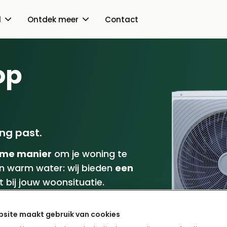
d
Ontdek meer
Contact
Over ons
op
Over ons
Ons aanbod
Hoe werkt Samen Ov
Warmtepomp
Ontdek meer
ing past.
Zonnepanelen
Blogs
me manier
om je woning te
Contact
Thuisbatterij
an warm water: wij bieden
een
Groene energie
t bij jouw woonsituatie.
Aan de slag
site maakt gebruik van cookies