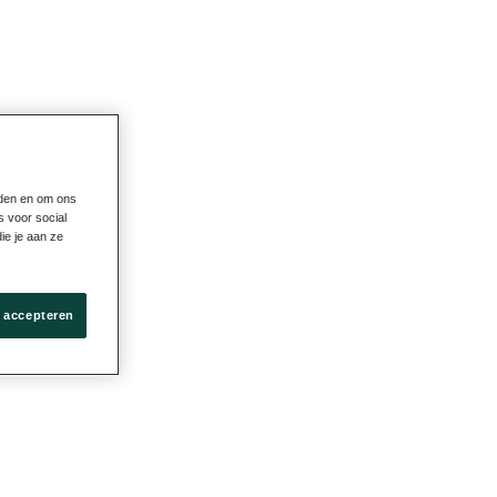
eden en om ons
s voor social
ie je aan ze
s accepteren