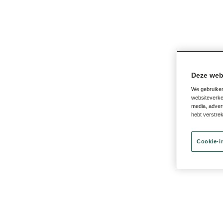
Deze web
We gebruiken
websiteverke
media, adver
hebt verstre
Cookie-i